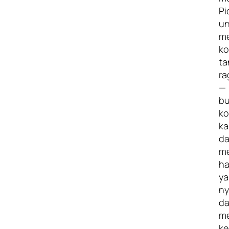
Pi
un
m
ko
ta
ra
—
bu
k
ka
da
m
ha
y
ny
d
m
ke