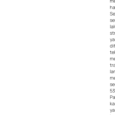
m
ha
Se
se
la
st
y
di
te
me
tr
la
me
se
53
P
ka
y