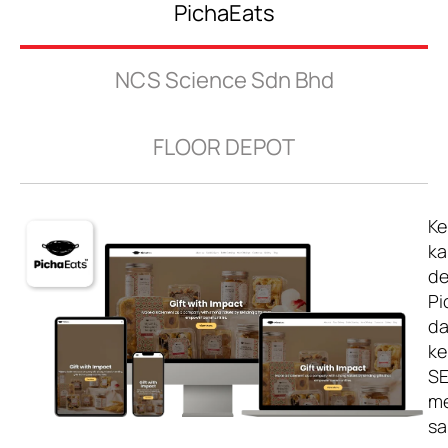
PichaEats
NCS Science Sdn Bhd
FLOOR DEPOT
Ke
ka
d
Pi
da
k
S
me
sa