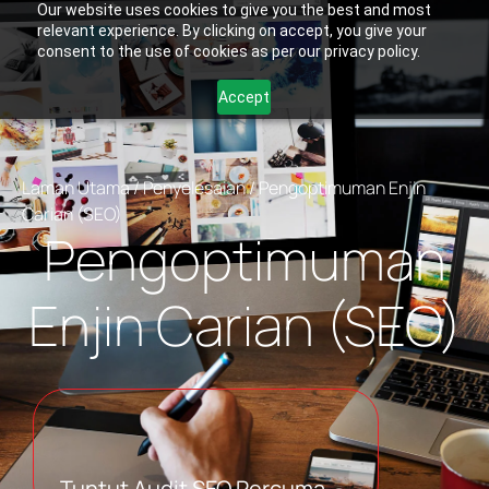
Our website uses cookies to give you the best and most
relevant experience. By clicking on accept, you give your
consent to the use of cookies as per our privacy policy.
Accept
Laman Utama
/
Penyelesaian
/
Pengoptimuman Enjin
Carian (SEO)
Pengoptimuman
Enjin Carian (SEO)
Tuntut Audit SEO Percuma